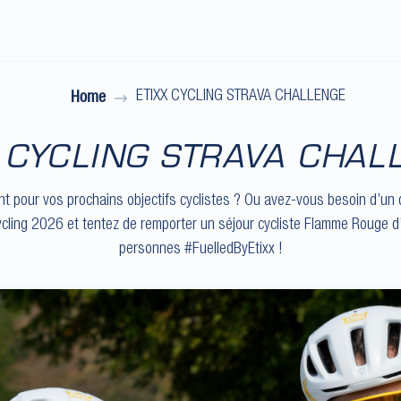
Home
ETIXX CYCLING STRAVA CHALLENGE
X CYCLING STRAVA CHAL
t pour vos prochains objectifs cyclistes ? Ou avez-vous besoin d’un d
ycling 2026 et tentez de remporter un séjour cycliste Flamme Rouge d
personnes #FuelledByEtixx !